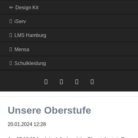
Design Kit
iServ
LMS Hamburg
Mensa
Schulkleidung
iserv
LMS
Mensa
RSS-
Unsere Oberstufe
Hamburg
Feed
20.01.2024 12:28