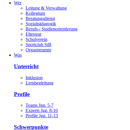
Wer
Leitung & Verwaltung
Kollegium
Beratungsdienst
Sozialpädagogik
Berufs-/ Studienorientierung
Elternrat
Schulverein
Sportclub SiB
Organigramm
Was
Unterricht
Inklusion
Lernbegleitung
Profile
Teams Jgg. 5-7
Experts Jgg. 8-10
Profile Jgg. 11-13
Schwerpunkte