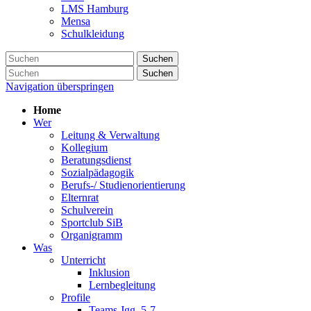
LMS Hamburg
Mensa
Schulkleidung
Suchen
Suchen
Navigation überspringen
Home
Wer
Leitung & Verwaltung
Kollegium
Beratungsdienst
Sozialpädagogik
Berufs-/ Studienorientierung
Elternrat
Schulverein
Sportclub SiB
Organigramm
Was
Unterricht
Inklusion
Lernbegleitung
Profile
Teams Jgg. 5-7