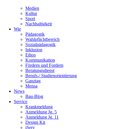
Medien
Kultur
Sport
Nachhaltigkeit
Wie
Pädagogik
Wahlpflichtbereich
Sozialpädagogik
Inklusion
Ethos
Kommunikation
Fördern und Fordern
Beratungsdienst
Berufs-/ Studienorientierung
Ganztag
Mensa
News
Bau-Blog
Service
Krankmeldung
Anmeldung Jg. 5
Anmeldung Jg. 11
Design Kit
iServ