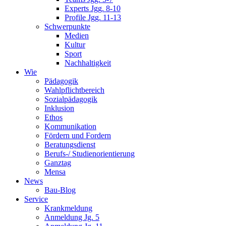
Experts Jgg. 8-10
Profile Jgg. 11-13
Schwerpunkte
Medien
Kultur
Sport
Nachhaltigkeit
Wie
Pädagogik
Wahlpflichtbereich
Sozialpädagogik
Inklusion
Ethos
Kommunikation
Fördern und Fordern
Beratungsdienst
Berufs-/ Studienorientierung
Ganztag
Mensa
News
Bau-Blog
Service
Krankmeldung
Anmeldung Jg. 5