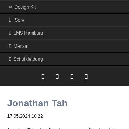
Design Kit
iServ
LMS Hamburg
Mensa
Schulkleidung
iserv
LMS
Mensa
RSS-
Jonathan Tah
Hamburg
Feed
17.05.2024 10:22