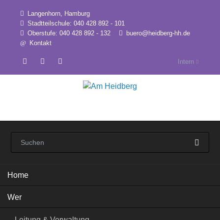
Langenhorn, Hamburg
Stadtteilschule: 040 428 892 - 101
Oberstufe: 040 428 892 - 132
buero@heidberg-hh.de
Kontakt
Intern
Navigation
Home
überspringen
Wer
Leitung & Verwaltung