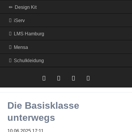
Design Kit
iServ
LMS Hamburg
Mensa
Schulkleidung
iserv
LMS
Mensa
RSS-
Die Basisklasse
Hamburg
Feed
unterwegs
10.06.2025 17:11