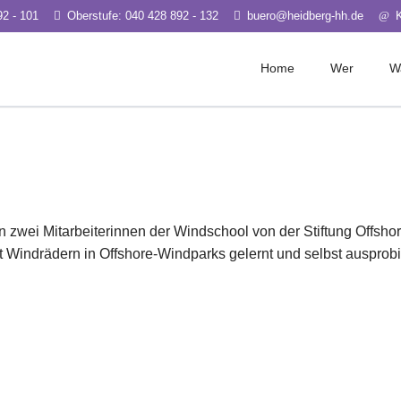
92 - 101
Oberstufe: 040 428 892 - 132
buero@heidberg-hh.de
Home
Wer
W
e
Schwerpunkte
Leitung & Ve
ms Jgg. 5-7
Medien
Kollegium
erts Jgg. 8-10
Kultur
Beratungsdie
file Jgg. 11-13
Sport
Sozialpädago
Nachhaltigkeit
n zwei Mitarbeiterinnen der Windschool von der Stiftung Offsh
Berufs-/ Stud
Windrädern in Offshore-Windparks gelernt und selbst ausprobie
Elternrat
Schulverein
Sportclub Si
Organigram