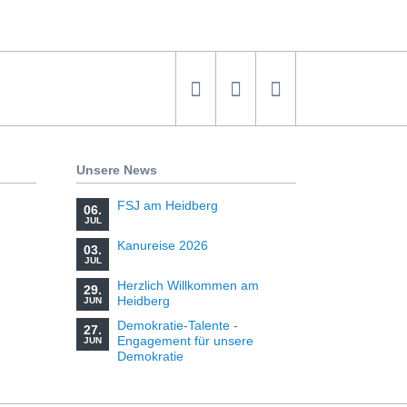
Unsere News
FSJ am Heidberg
06.
JUL
Kanureise 2026
03.
JUL
Herzlich Willkommen am
29.
Heidberg
JUN
Demokratie-Talente -
27.
Engagement für unsere
JUN
Demokratie