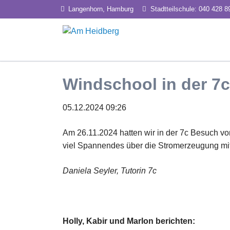
Langenhorn, Hamburg
Stadtteilschule: 040 428 8
HEN
Unterricht
Profil
Windschool in der 7c
Inklusion
Tea
Lernbegleitung
Exp
05.12.2024 09:26
Pro
Am 26.11.2024 hatten wir in der 7c Besuch vo
viel Spannendes über die Stromerzeugung mit 
Daniela Seyler, Tutorin 7c
Holly, Kabir und Marlon berichten: