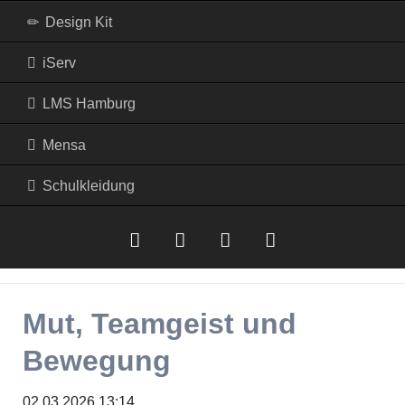
Design Kit
iServ
LMS Hamburg
Mensa
Schulkleidung
iserv
LMS
Mensa
RSS-
Mut, Teamgeist und
Hamburg
Feed
Bewegung
02.03.2026 13:14