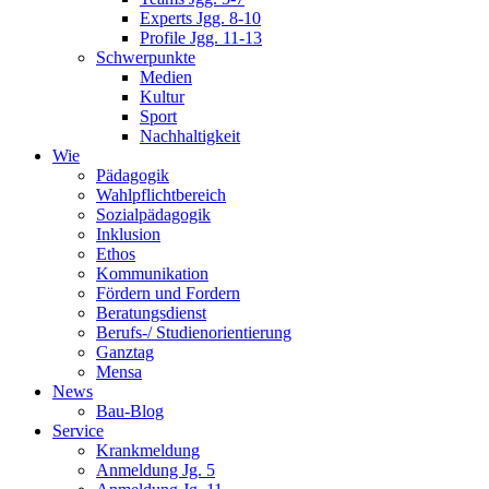
Experts Jgg. 8-10
Profile Jgg. 11-13
Schwerpunkte
Medien
Kultur
Sport
Nachhaltigkeit
Wie
Pädagogik
Wahlpflichtbereich
Sozialpädagogik
Inklusion
Ethos
Kommunikation
Fördern und Fordern
Beratungsdienst
Berufs-/ Studienorientierung
Ganztag
Mensa
News
Bau-Blog
Service
Krankmeldung
Anmeldung Jg. 5