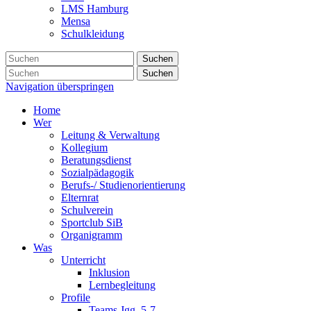
LMS Hamburg
Mensa
Schulkleidung
Suchen
Suchen
Navigation überspringen
Home
Wer
Leitung & Verwaltung
Kollegium
Beratungsdienst
Sozialpädagogik
Berufs-/ Studienorientierung
Elternrat
Schulverein
Sportclub SiB
Organigramm
Was
Unterricht
Inklusion
Lernbegleitung
Profile
Teams Jgg. 5-7