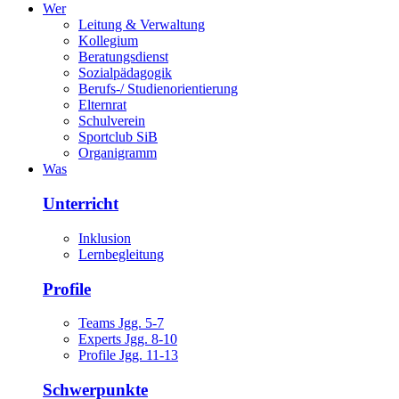
Wer
Leitung & Verwaltung
Kollegium
Beratungsdienst
Sozialpädagogik
Berufs-/ Studienorientierung
Elternrat
Schulverein
Sportclub SiB
Organigramm
Was
Unterricht
Inklusion
Lernbegleitung
Profile
Teams Jgg. 5-7
Experts Jgg. 8-10
Profile Jgg. 11-13
Schwerpunkte