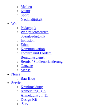
Medien
Kultur
Sport
Nachhaltigkeit
Wie
Pädagogik
Wahlpflichtbereich
Sozialpädagogik
Inklusion
Ethos
Kommunikation
Fördern und Fordern
Beratungsdienst
Berufs-/ Studienorientierung
Ganztag
Mensa
News
Bau-Blog
Service
Krankmeldung
Anmeldung Jg. 5
Anmeldung Jg. 11
Design Kit
iServ