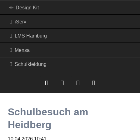
Design Kit
iServ
LMS Hamburg
Mensa
Schulkleidung
iserv
LMS
Mensa
RSS-
Schulbesuch am
Hamburg
Feed
Heidberg
10.04.2026 10:41