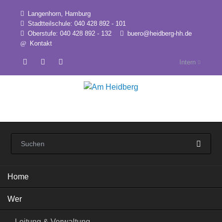
Langenhorn, Hamburg
Stadtteilschule: 040 428 892 - 101
Oberstufe: 040 428 892 - 132
buero@heidberg-hh.de
Kontakt
Intern
Navigation
Home
überspringen
Wer
Leitung & Verwaltung