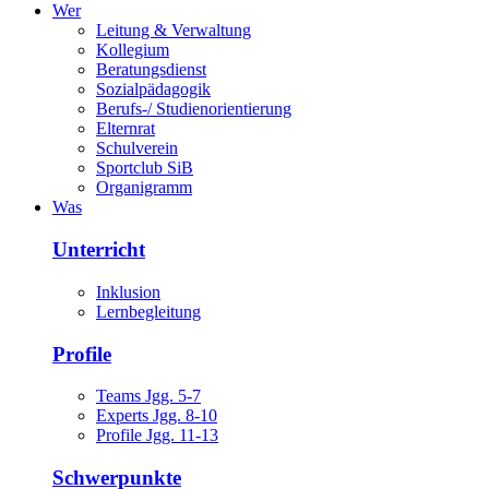
Wer
Leitung & Verwaltung
Kollegium
Beratungsdienst
Sozialpädagogik
Berufs-/ Studienorientierung
Elternrat
Schulverein
Sportclub SiB
Organigramm
Was
Unterricht
Inklusion
Lernbegleitung
Profile
Teams Jgg. 5-7
Experts Jgg. 8-10
Profile Jgg. 11-13
Schwerpunkte