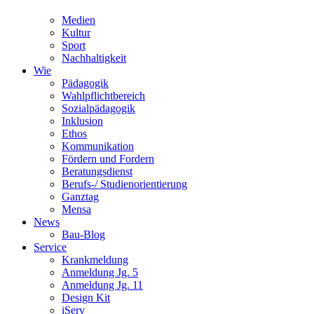
Medien
Kultur
Sport
Nachhaltigkeit
Wie
Pädagogik
Wahlpflichtbereich
Sozialpädagogik
Inklusion
Ethos
Kommunikation
Fördern und Fordern
Beratungsdienst
Berufs-/ Studienorientierung
Ganztag
Mensa
News
Bau-Blog
Service
Krankmeldung
Anmeldung Jg. 5
Anmeldung Jg. 11
Design Kit
iServ