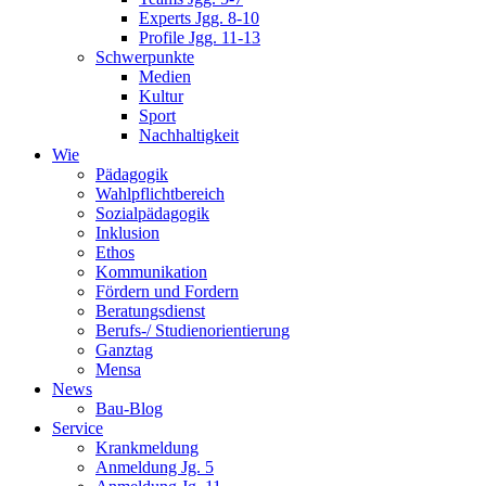
Experts Jgg. 8-10
Profile Jgg. 11-13
Schwerpunkte
Medien
Kultur
Sport
Nachhaltigkeit
Wie
Pädagogik
Wahlpflichtbereich
Sozialpädagogik
Inklusion
Ethos
Kommunikation
Fördern und Fordern
Beratungsdienst
Berufs-/ Studienorientierung
Ganztag
Mensa
News
Bau-Blog
Service
Krankmeldung
Anmeldung Jg. 5