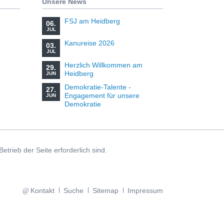
Unsere News
FSJ am Heidberg
06.
JUL
Kanureise 2026
03.
JUL
Herzlich Willkommen am
29.
Heidberg
JUN
Demokratie-Talente -
27.
Engagement für unsere
JUN
Demokratie
rieb der Seite erforderlich sind.
Navigation
Kontakt
Suche
Sitemap
Impressum
überspringen