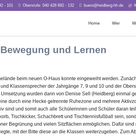
92 - 101
Oberstufe: 040 428 892 - 132
buero@heidberg-hh.de
Home
Wer
W
e
Schwerpunkte
Leitung & Ve
 Bewegung und Lernen
ms Jgg. 5-7
Medien
Kollegium
erts Jgg. 8-10
Kultur
Beratungsdie
file Jgg. 11-13
Sport
Sozialpädago
Nachhaltigkeit
ngelände beim neuen O-Haus konnte eingeweiht werden. Zunäch
Berufs-/ Stud
n und Klassensprecher der Jahrgänge 7, 9 und 10 und der Oberst
Elternrat
 Umsetzung wurden dann von Denise Sell (Heidberg) einmal gen
Schulverein
es eine durch eine Hecke getrennte Ruhezone und mehrere Akti
siv sind und somit auch alle Schülerinnen und Schüler daran t
Sportclub Si
lkorb, Tischkicker, Schachbrett und Tischtennisfußball sein, son
Organigram
er Begrünung und vielen Sitzflächen ermöglichen. Dafür sind n
legte, mit der Bitte diese an die Klassen weiterzugeben. Zum A