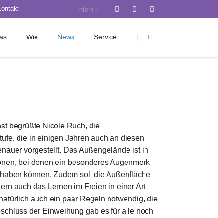
Kontakt
Intern
Navigation
überspringen
as
Wie
News
Service
rwaltung
Pädagogik
Krankmeldung
Bau-Blog
Wahlpflichtbereich
Anmeldung Jg. 5
nst
Sozialpädagogik
Anmeldung Jg. 11
gik
Inklusion
Design Kit
st begrüßte Nicole Ruch, die
ienorientierung
Ethos
iServ
ufe, die in einigen Jahren auch an diesen
Kommunikation
LMS Hamburg
auer vorgestellt. Das Außengelände ist in
Fördern und Fordern
Mensa
vzonen, bei denen ein besonderes Augenmerk
eilhaben können. Zudem soll die Außenfläche
B
Beratungsdienst
Schulkleidung
dern auch das Lernen im Freien in einer Art
m
Berufs-/ Studienorientierung
atürlich auch ein paar Regeln notwendig, die
Ganztag
bschluss der Einweihung gab es für alle noch