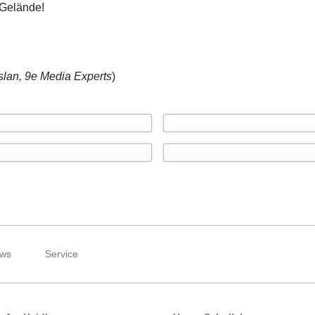
 Gelände!
slan, 9e Media Experts
)
ws
Service