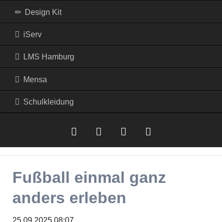
Design Kit
iServ
LMS Hamburg
Mensa
Schulkleidung
iserv
LMS
Mensa
RSS-
Fußball einmal ganz
Hamburg
Feed
anders erleben
25.09.2025 08:07