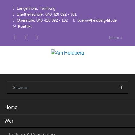
Langenhorn, Hamburg
Stadtteilschule: 040 428 892 - 101
Oberstufe: 040 428 892 - 132
buero@heidberg-hh.de
Kontakt
Intern
Navigation
Home
überspringen
Wer
Leitung & Verwaltung