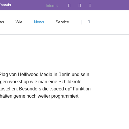
Kontakt
Intern
Navigation
überspringen
as
Wie
News
Service
rwaltung
Pädagogik
Krankmeldung
Bau-Blog
Wahlpflichtbereich
Anmeldung Jg. 5
nst
Sozialpädagogik
Anmeldung Jg. 11
gik
Inklusion
Design Kit
ag von Helliwood Media in Berlin und sein
ienorientierung
Ethos
iServ
tigen workshop wie man eine Schildkröte
Kommunikation
LMS Hamburg
arstellen. Besonders die „speed up“ Funktion
Fördern und Fordern
Mensa
n hätten gerne noch weiter programmiert.
B
Beratungsdienst
Schulkleidung
m
Berufs-/ Studienorientierung
Ganztag