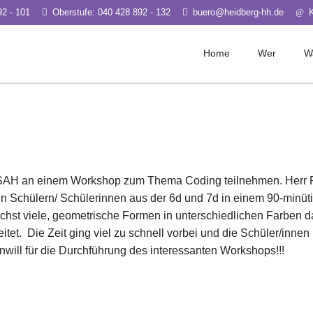
92 - 101
Oberstufe: 040 428 892 - 132
buero@heidberg-hh.de
Home
Wer
W
e
Schwerpunkte
Leitung & Ve
ms Jgg. 5-7
Medien
Kollegium
erts Jgg. 8-10
Kultur
Beratungsdie
file Jgg. 11-13
Sport
Sozialpädago
Nachhaltigkeit
SAH an einem Workshop zum Thema Coding teilnehmen. Herr Pl
Berufs-/ Stud
den Schülern/ Schülerinnen aus der 6d und 7d in einem 90-minü
Elternrat
chst viele, geometrische Formen in unterschiedlichen Farben d
Schulverein
eitet. Die Zeit ging viel zu schnell vorbei und die Schüler/inne
nwill für die Durchführung des interessanten Workshops!!!
Sportclub Si
Organigram