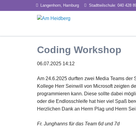
Langenhorn, Hamburg
Stadtteilschule: 040 428 8
HEN
Unterricht
Profil
Coding Workshop
Inklusion
Tea
Lernbegleitung
Exp
06.07.2025 14:12
Pro
Am 24.6.2025 durften zwei Media Teams der 
Kollege Herr Seinwill von Microsoft zeigten 
programmieren kann. Diese sollte dabei mögli
oder die Endlosschleife hat hier viel Spaß ber
Herzlichen Dank an Herrn Plag und Herrn Sei
Fr. Junghanns für das Team 6d und 7d