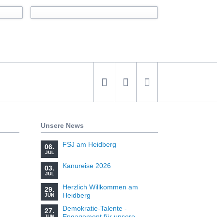
Mensa
Unsere News
FSJ am Heidberg
06.
JUL
Kanureise 2026
03.
JUL
Herzlich Willkommen am
29.
Heidberg
JUN
Demokratie-Talente -
27.
Engagement für unsere
JUN