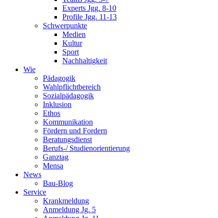
Experts Jgg. 8-10
Profile Jgg. 11-13
Schwerpunkte
Medien
Kultur
Sport
Nachhaltigkeit
Wie
Pädagogik
Wahlpflichtbereich
Sozialpädagogik
Inklusion
Ethos
Kommunikation
Fördern und Fordern
Beratungsdienst
Berufs-/ Studienorientierung
Ganztag
Mensa
News
Bau-Blog
Service
Krankmeldung
Anmeldung Jg. 5