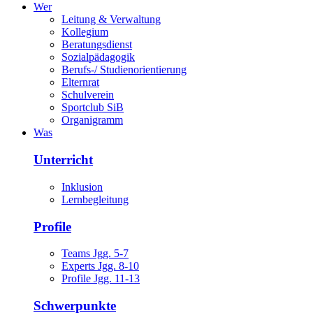
Wer
Leitung & Verwaltung
Kollegium
Beratungsdienst
Sozialpädagogik
Berufs-/ Studienorientierung
Elternrat
Schulverein
Sportclub SiB
Organigramm
Was
Unterricht
Inklusion
Lernbegleitung
Profile
Teams Jgg. 5-7
Experts Jgg. 8-10
Profile Jgg. 11-13
Schwerpunkte