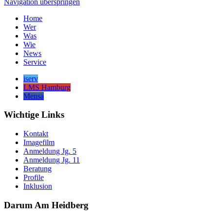
Navigation überspringen
Home
Wer
Was
Wie
News
Service
iserv
LMS Hamburg
Mensa
Wichtige Links
Kontakt
Imagefilm
Anmeldung Jg. 5
Anmeldung Jg. 11
Beratung
Profile
Inklusion
Darum Am Heidberg