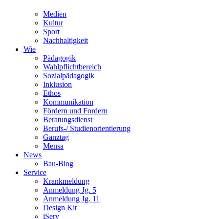
Medien
Kultur
Sport
Nachhaltigkeit
Wie
Pädagogik
Wahlpflichtbereich
Sozialpädagogik
Inklusion
Ethos
Kommunikation
Fördern und Fordern
Beratungsdienst
Berufs-/ Studienorientierung
Ganztag
Mensa
News
Bau-Blog
Service
Krankmeldung
Anmeldung Jg. 5
Anmeldung Jg. 11
Design Kit
iServ