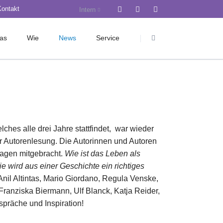
Kontakt
Intern
Navigation
überspringen
as
Wie
News
Service
rwaltung
Pädagogik
Krankmeldung
Bau-Blog
Wahlpflichtbereich
Anmeldung Jg. 5
nst
Sozialpädagogik
Anmeldung Jg. 11
gik
Inklusion
Design Kit
ches alle drei Jahre stattfindet, war wieder
ienorientierung
Ethos
iServ
er Autorenlesung. Die Autorinnen und Autoren
Kommunikation
LMS Hamburg
ragen mitgebracht.
Wie ist das Leben als
Fördern und Fordern
Mensa
wird aus einer Geschichte ein richtiges
nil Altintas, Mario Giordano, Regula Venske,
B
Beratungsdienst
Schulkleidung
Franziska Biermann, Ulf Blanck, Katja Reider,
m
Berufs-/ Studienorientierung
präche und Inspiration!
Ganztag