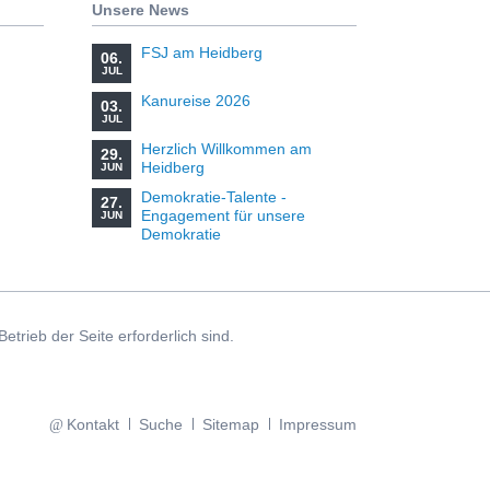
Unsere News
FSJ am Heidberg
06.
JUL
Kanureise 2026
03.
JUL
Herzlich Willkommen am
29.
Heidberg
JUN
Demokratie-Talente -
27.
Engagement für unsere
JUN
Demokratie
rieb der Seite erforderlich sind.
Navigation
Kontakt
Suche
Sitemap
Impressum
überspringen