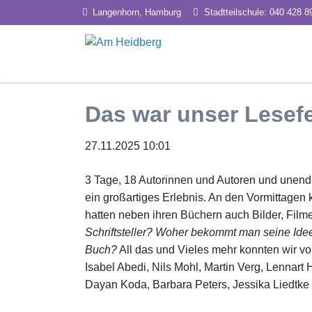
Langenhorn, Hamburg
Stadtteilschule: 040 428 8
HEN
Unterricht
Profil
Das war unser Lesef
Inklusion
Tea
Lernbegleitung
Exp
27.11.2025 10:01
Pro
3 Tage, 18 Autorinnen und Autoren und unendli
ein großartiges Erlebnis. An den Vormittagen 
hatten neben ihren Büchern auch Bilder, Film
Schriftsteller? Woher bekommt man seine Ide
Buch?
All das und Vieles mehr konnten wir vo
Isabel Abedi, Nils Mohl, Martin Verg, Lennar
Dayan Koda, Barbara Peters, Jessika Liedtke 