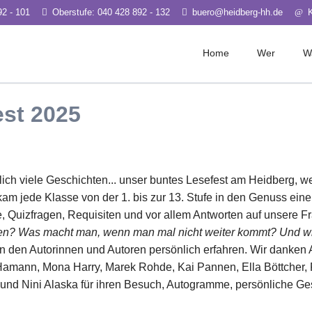
92 - 101
Oberstufe: 040 428 892 - 132
buero@heidberg-hh.de
Home
Wer
W
e
Schwerpunkte
Leitung & Ve
est 2025
ms Jgg. 5-7
Medien
Kollegium
erts Jgg. 8-10
Kultur
Beratungsdie
file Jgg. 11-13
Sport
Sozialpädago
Nachhaltigkeit
ch viele Geschichten... unser buntes Lesefest am Heidberg, wel
Berufs-/ Stud
kam jede Klasse von der 1. bis zur 13. Stufe in den Genuss ein
Elternrat
e, Quizfragen, Requisiten und vor allem Antworten auf unsere F
Schulverein
en? Was macht man, wenn man mal nicht weiter kommt? Und wie 
n den Autorinnen und Autoren persönlich erfahren. Wir danken A
Sportclub Si
t Hamann, Mona Harry, Marek Rohde, Kai Pannen, Ella Böttcher, 
Organigram
und Nini Alaska für ihren Besuch, Autogramme, persönliche Ges